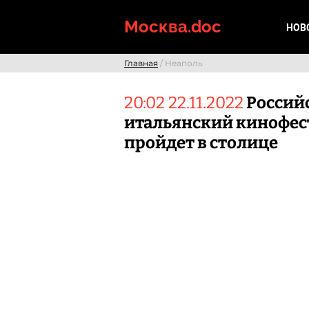
Skip
to
Москва.doc
НОВ
content
Главная
/ Неаполь
20:02 22.11.2022
Россий
итальянский кинофес
пройдет в столице