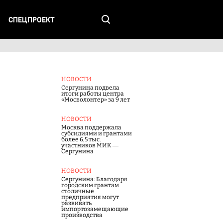
СПЕЦПРОЕКТ
НОВОСТИ
Сергунина подвела
итоги работы центра
«Мосволонтер» за 9 лет
НОВОСТИ
Москва поддержала
субсидиями и грантами
более 6,5 тыс.
участников МИК —
Сергунина
НОВОСТИ
Сергунина: Благодаря
городским грантам
столичные
предприятия могут
развивать
импортозамещающие
производства