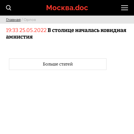
Skip
Москва.doc
to
content
Главная
/ Орлов
19:33 25.05.2022
В столице началась ковидная
амнистия
Больше статей