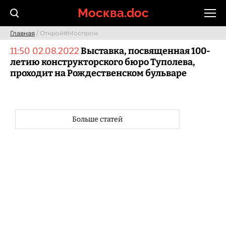
Skip
Москва.doc
to
content
Главная
/ Открой#Моспром
11:50 02.08.2022
Выставка, посвященная 100-
летию конструкторского бюро Туполева,
проходит на Рождественском бульваре
Больше статей