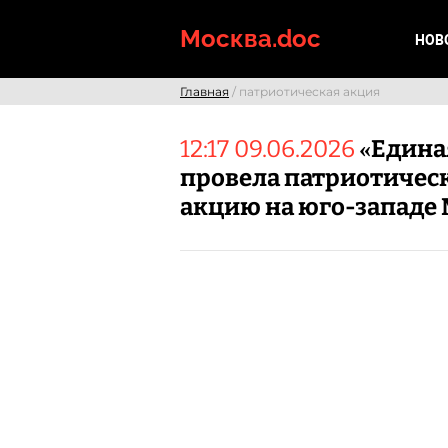
Skip
to
Москва.doc
НОВ
content
Главная
/ патриотическая акция
12:17 09.06.2026
«Едина
провела патриотичес
акцию на юго-западе