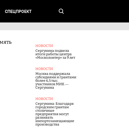
СПЕЦПРОЕКТ
мять
НОВОСТИ
Сергунина подвела
итоги работы центра
«Мосволонтер» за 9 лет
НОВОСТИ
Москва поддержала
субсидиями и грантами
более 6,5 тыс.
участников МИК —
Сергунина
НОВОСТИ
Сергунина: Благодаря
городским грантам
столичные
предприятия могут
развивать
импортозамещающие
производства