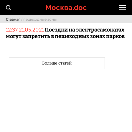
Skip
Москва.doc
to
content
Главная
/ пешеходные зоны
12:37 21.05.2021
Поездки на электросамокатах
могут запретить в пешеходных зонах парков
Больше статей