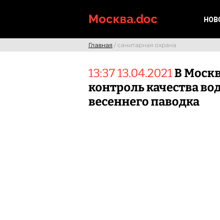
Skip
to
Москва.doc
НОВ
content
Главная
/ санитарная охрана
13:37 13.04.2021
В Москв
контроль качества во
весеннего паводка