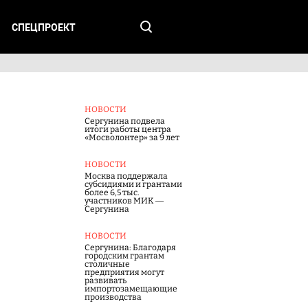
СПЕЦПРОЕКТ
НОВОСТИ
Сергунина подвела
итоги работы центра
«Мосволонтер» за 9 лет
НОВОСТИ
Москва поддержала
субсидиями и грантами
более 6,5 тыс.
участников МИК —
Сергунина
НОВОСТИ
Сергунина: Благодаря
городским грантам
столичные
предприятия могут
развивать
импортозамещающие
производства