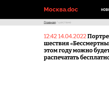
Skip
to
Москва.doc
НОВ
content
Главная
/ шествие
12:42 14.04.2022
Портре
шествия «Бессмертны
этом году можно буде
распечатать бесплатн