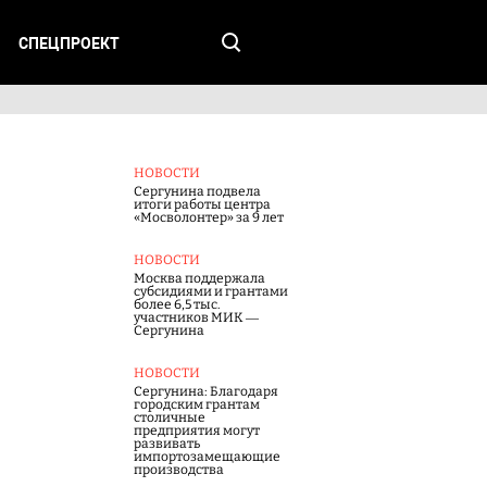
СПЕЦПРОЕКТ
НОВОСТИ
Сергунина подвела
итоги работы центра
«Мосволонтер» за 9 лет
НОВОСТИ
Москва поддержала
субсидиями и грантами
более 6,5 тыс.
участников МИК —
Сергунина
НОВОСТИ
Сергунина: Благодаря
городским грантам
столичные
предприятия могут
развивать
импортозамещающие
производства