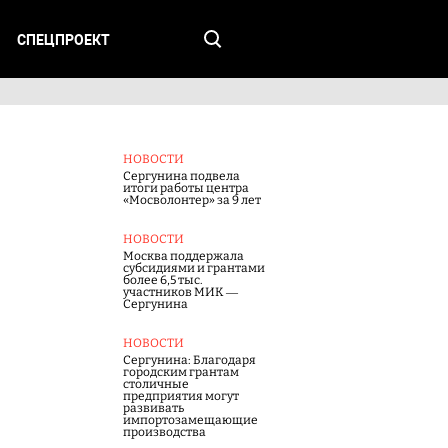
СПЕЦПРОЕКТ
НОВОСТИ
Сергунина подвела
итоги работы центра
«Мосволонтер» за 9 лет
НОВОСТИ
Москва поддержала
субсидиями и грантами
более 6,5 тыс.
участников МИК —
Сергунина
НОВОСТИ
Сергунина: Благодаря
городским грантам
столичные
предприятия могут
развивать
импортозамещающие
производства