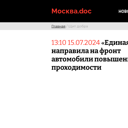
Skip
to
Москва.doc
НОВ
content
Главная
/ Щит добра
13:10 15.07.2024
«Единая
направила на фронт
автомобили повышен
проходимости