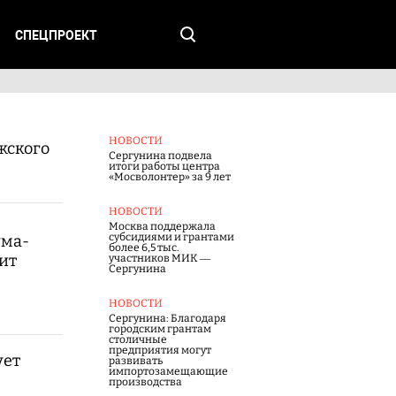
СПЕЦПРОЕКТ
НОВОСТИ
жского
Сергунина подвела
итоги работы центра
«Мосволонтер» за 9 лет
НОВОСТИ
Москва поддержала
субсидиями и грантами
ума-
более 6,5 тыс.
ит
участников МИК —
Сергунина
НОВОСТИ
Сергунина: Благодаря
городским грантам
столичные
предприятия могут
ует
развивать
импортозамещающие
производства