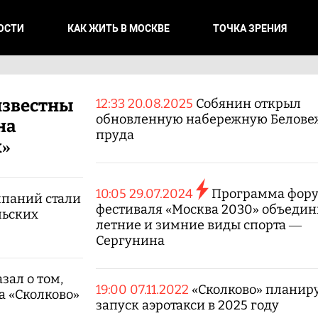
ОСТИ
КАК ЖИТЬ В МОСКВЕ
ТОЧКА ЗРЕНИЯ
известны
12:33 20.08.2025
Собянин открыл
обновленную набережную Белове
на
пруда
х»
10:05 29.07.2024
Программа фор
мпаний стали
фестиваля «Москва 2030» объедин
льских
летние и зимние виды спорта —
Сергунина
зал о том,
19:00 07.11.2022
«Сколково» планир
а «Сколково»
запуск аэротакси в 2025 году