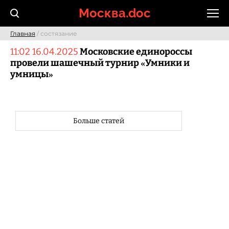
Skip
Москва.doc
to
content
Главная
/ состязание
11:02 16.04.2025
Московские единороссы
провели шашечный турнир «Умники и
умницы»
Больше статей