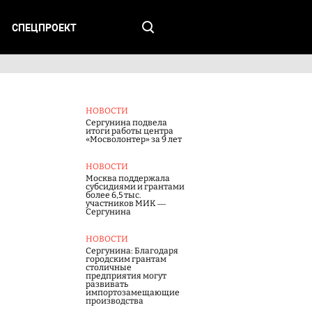
СПЕЦПРОЕКТ
НОВОСТИ
Сергунина подвела
итоги работы центра
«Мосволонтер» за 9 лет
НОВОСТИ
Москва поддержала
субсидиями и грантами
более 6,5 тыс.
участников МИК —
Сергунина
НОВОСТИ
Сергунина: Благодаря
городским грантам
столичные
предприятия могут
развивать
импортозамещающие
производства