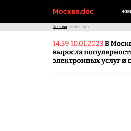
Skip
to
Москва.doc
НОВ
content
Главная
/ стипендия
14:59 10.01.2023
В Моск
выросла популярност
электронных услуг и 