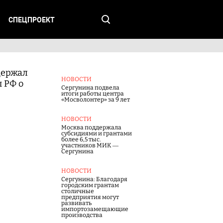
СПЕЦПРОЕКТ
держал
НОВОСТИ
 РФ о
Сергунина подвела
итоги работы центра
«Мосволонтер» за 9 лет
НОВОСТИ
Москва поддержала
субсидиями и грантами
более 6,5 тыс.
участников МИК —
Сергунина
НОВОСТИ
Сергунина: Благодаря
городским грантам
столичные
предприятия могут
развивать
импортозамещающие
производства