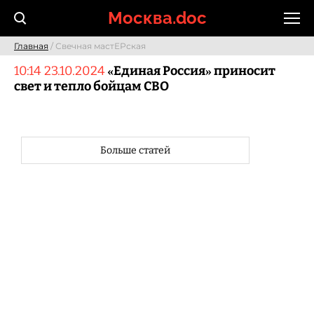
Skip
Москва.doc
to
content
Главная
/ Свечная мастЕРская
10:14 23.10.2024
«Единая Россия» приносит
свет и тепло бойцам СВО
Больше статей