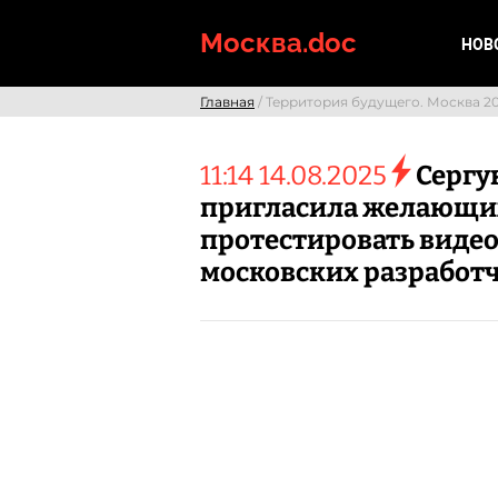
Skip
to
Москва.doc
НОВ
content
Главная
/ Территория будущего. Москва 2
11:14 14.08.2025
Сергу
пригласила желающи
протестировать виде
московских разработ