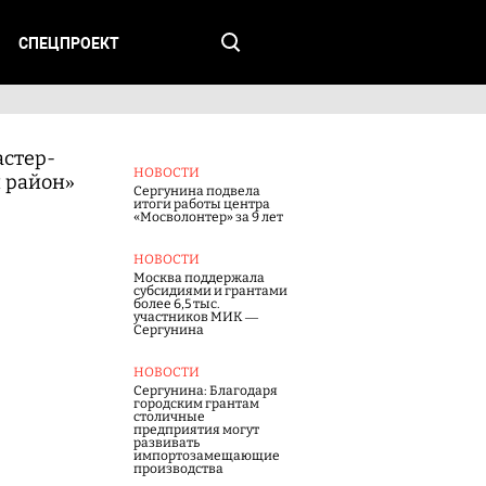
СПЕЦПРОЕКТ
астер-
НОВОСТИ
 район»
Сергунина подвела
итоги работы центра
«Мосволонтер» за 9 лет
НОВОСТИ
Москва поддержала
субсидиями и грантами
более 6,5 тыс.
участников МИК —
Сергунина
НОВОСТИ
Сергунина: Благодаря
городским грантам
столичные
предприятия могут
развивать
импортозамещающие
производства