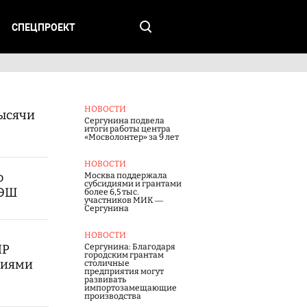
СПЕЦПРОЕКТ
НОВОСТИ
тысячи
Сергунина подвела
итоги работы центра
«Мосволонтер» за 9 лет
НОВОСТИ
о
Москва поддержала
субсидиями и грантами
МЭШ
более 6,5 тыс.
участников МИК —
Сергунина
НОВОСТИ
ПР
Сергунина: Благодаря
городским грантам
ниями
столичные
предприятия могут
развивать
импортозамещающие
производства