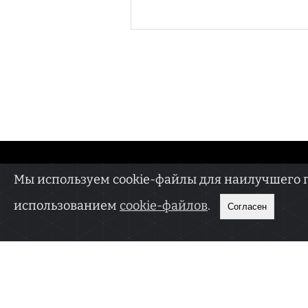
О РЕДАКЦИИ
Мы используем cookie-файлы для наилучшего пр
Сетевое издание «Моск
18+
(Роскомнадзор) 18 янва
использованием
cookie-файлов
.
Согласен
Учредитель — ООО «Мас
E-mail: v.prokopenko@ya
Вся информация, разме
и/или распространению
Политика обработки п