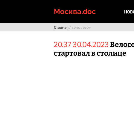
Skip
to
Москва.doc
НОВ
content
Главная
/ велосезон
20:37 30.04.2023
Велос
стартовал в столице