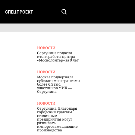
СПЕЦПРОЕКТ
НОВОСТИ
Сергунина подвела
итоги работы центра
«Мосволонтер» за 9 лет
НОВОСТИ
Москва поддержала
субсидиями и грантами
более 6,5 тыс.
участников МИК —
Сергунина
НОВОСТИ
Сергунина: Благодаря
городским грантам
столичные
предприятия могут
развивать
импортозамещающие
производства