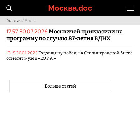
Skip
Москва.doc
to
content
Главная
/ Волга
17:57 30.07.2026
Москвичей пригласили на
программу по случаю 87-летия ВДНХ
13:15 30.01.2025
Годовщину победы в Сталинградской битве
отметят музее «Г.О.Р.А.»
Больше статей