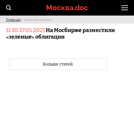
Skip
Москва.doc
to
content
Главная
/ зеленые акции
11:30 27.05.2021
На Мосбирже разместили
«зеленые» облигации
Больше статей