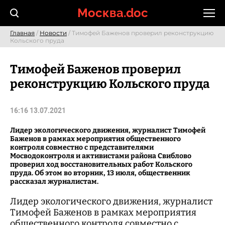
Skip
Москва.doc
to
content
Главная
/
Новости
/ Тимофей Баженов проверил реконструкцию
Кольского пруда
Тимофей Баженов проверил
реконструкцию Кольского пруда
16:16 13.07.2021
Лидер экологического движения, журналист Тимофей
Баженов в рамках мероприятия общественного
контроля совместно с представителями
Мосводоконтроля и активистами района Свиблово
проверил ход восстановительных работ Кольского
пруда. Об этом во вторник, 13 июля, общественник
рассказал журналистам.
Лидер экологического движения, журналист
Тимофей Баженов в рамках мероприятия
общественного контроля совместно с