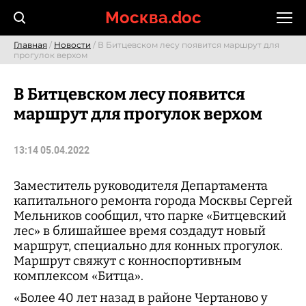
Skip
Москва.doc
to
content
Главная
/
Новости
/ В Битцевском лесу появится маршрут для
прогулок верхом
В Битцевском лесу появится
маршрут для прогулок верхом
13:14 05.04.2022
Заместитель руководителя Департамента
капитального ремонта города Москвы Сергей
Мельников сообщил, что парке «Битцевский
лес» в блишайшее время создадут новый
маршрут, специально для конных прогулок.
Маршрут свяжут с конноспортивным
комплексом «Битца».
«Более 40 лет назад в районе Чертаново у