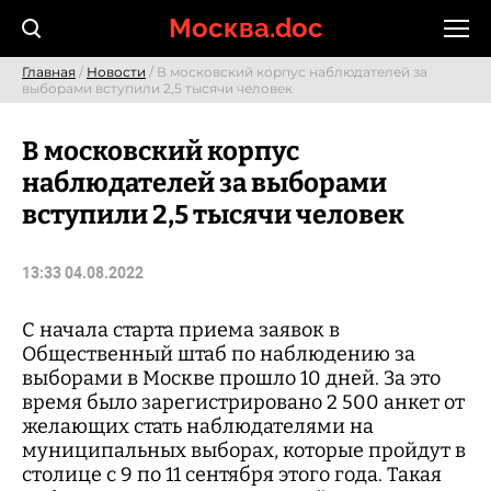
Skip
Москва.doc
to
content
Главная
/
Новости
/ В московский корпус наблюдателей за
выборами вступили 2,5 тысячи человек
В московский корпус
наблюдателей за выборами
вступили 2,5 тысячи человек
13:33 04.08.2022
С начала старта приема заявок в
Общественный штаб по наблюдению за
выборами в Москве прошло 10 дней. За это
время было зарегистрировано 2 500 анкет от
желающих стать наблюдателями на
муниципальных выборах, которые пройдут в
столице с 9 по 11 сентября этого года. Такая