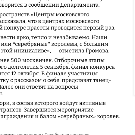
оворится в сообщении Департамента.
ространств «Центры московского
ссказала, что в центрах московского
 конкурс красоты проводится первый раз.
вести ярко, тепло и незабываемо. Наши
, или “серебряные” королевы, с большим
этой инициативе», — отметила Громова.
нее 500 москвичек. Отборочные этапы
го долголетия 5 сентября, финал конкурса
тся 12 октября. В финале участницы
ку с рассказом о себе, представят танец-
Далее они ответят на вопросы
.
и, в состав которого войдут активные
странств. Завершится мероприятие
аграждения и балом «серебряных» королев.
голетие
пенсионеры
Серебряная королева