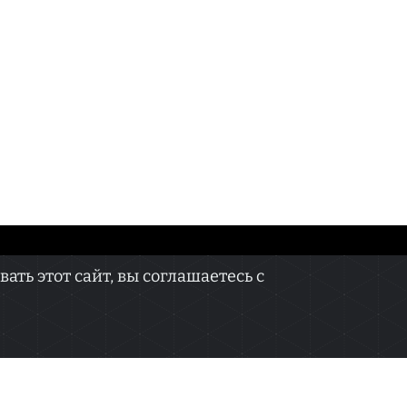
КОНТАКТЫ
ть этот сайт, вы соглашаетесь с
онных технологий и массовых коммуникаций
 не подлежит дальнейшему воспроизведению