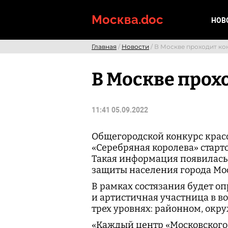
Skip
to
Москва.doc
НОВ
content
Главная
/
Новости
/ В Москве проходит ко
В Москве прох
11:41 05.09.2022
Общегородской конкурс крас
«Серебряная королева» старто
Такая информация появилась 
защиты населения города Мо
В рамках состязания будет о
и артистичная участница в во
трех уровнях: районном, окр
«Каждый центр «Московского