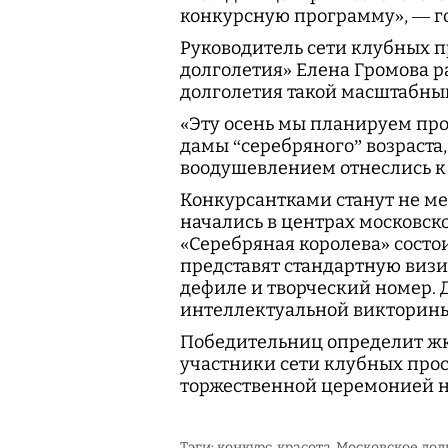
конкурсную программу», — г
Руководитель сети клубных п
долголетия» Елена Громова ра
долголетия такой масштабный
«Эту осень мы планируем про
дамы “серебряного” возраста
воодушевлением отнеслись к 
Конкурсантками станут не ме
начались в центрах московско
«Серебряная королева» состои
представят стандартную визит
дефиле и творческий номер. 
интеллектуальной викторины
Победительниц определит жюр
участники сети клубных про
торжественной церемонией н
Тэги:
конкурс
красота
Московское дол