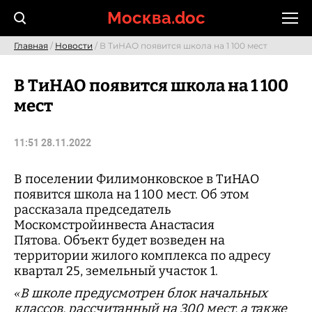
Skip
Москва.doc
to
content
Главная
/
Новости
/ В ТиНАО появится школа на 1 100 мест
В ТиНАО появится школа на 1 100
мест
11:51 28.11.2022
В поселении Филимонковское в ТиНАО
появится школа на 1 100 мест. Об этом
рассказала председатель
Москомстройинвеста Анастасия
Пятова. Объект будет возведен на
территории жилого комплекса по адресу
квартал 25, земельный участок 1.
«В школе предусмотрен блок начальных
классов, рассчитанный на 300 мест, а также