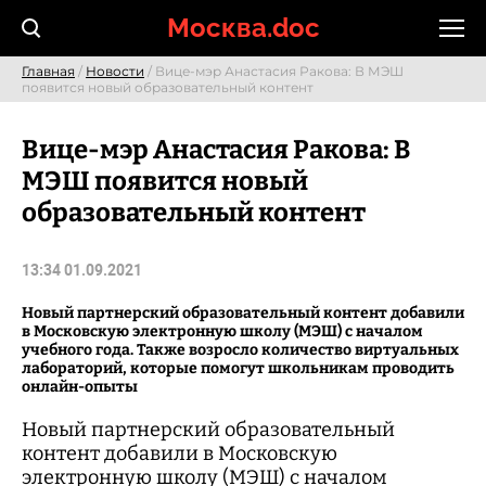
Skip
Москва.doc
to
content
Главная
/
Новости
/ Вице-мэр Анастасия Ракова: В МЭШ
появится новый образовательный контент
Вице-мэр Анастасия Ракова: В
МЭШ появится новый
образовательный контент
13:34 01.09.2021
Новый партнерский образовательный контент добавили
в Московскую электронную школу (МЭШ) с началом
учебного года. Также возросло количество виртуальных
лабораторий, которые помогут школьникам проводить
онлайн-опыты
Новый партнерский образовательный
контент добавили в Московскую
электронную школу (МЭШ) с началом