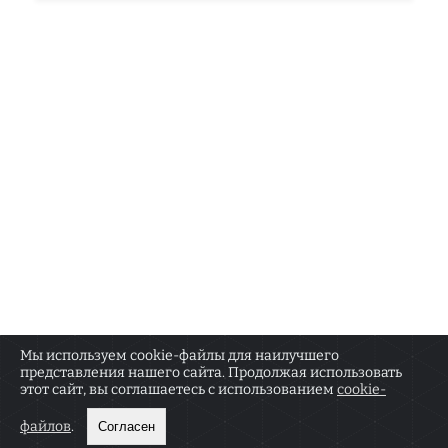
Мы используем cookie-файлы для наилучшего
представления нашего сайта. Продолжая использовать
О РЕДАКЦИИ
КОНТАКТЫ
этот сайт, вы соглашаетесь с использованием
cookie-
Сетевое издание «Москва.doc» зарегистрировано
18+
Федеральной службой по надзору в сфере связи,
файлов
.
Согласен
информационных технологий и массовых
коммуникаций (Роскомнадзор) 18 января 2022 г.