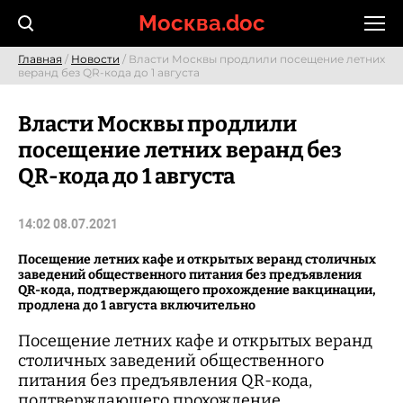
Skip
Москва.doc
to
content
Главная
/
Новости
/ Власти Москвы продлили посещение летних
веранд без QR-кода до 1 августа
Власти Москвы продлили
посещение летних веранд без
QR-кода до 1 августа
14:02 08.07.2021
Посещение летних кафе и открытых веранд столичных
заведений общественного питания без предъявления
QR-кода, подтверждающего прохождение вакцинации,
продлена до 1 августа включительно
Посещение летних кафе и открытых веранд
столичных заведений общественного
питания без предъявления QR-кода,
подтверждающего прохождение