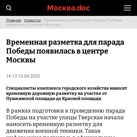
Skip
Москва.doc
to
content
Главная
/
Новости
/ Временная разметка для парада Победы
появилась в центре Москвы
Временная разметка для парада
Победы появилась в центре
Москвы
16:13 15.04.2025
Специалисты комплекса городского хозяйства наносят
временную дорожную разметку на участке от
Пушкинской площади до Красной площади
В рамках подготовки к проведению парада
Победы на участке улицы Тверская начали
наносить временную разметку для
движения военной техники. Такая