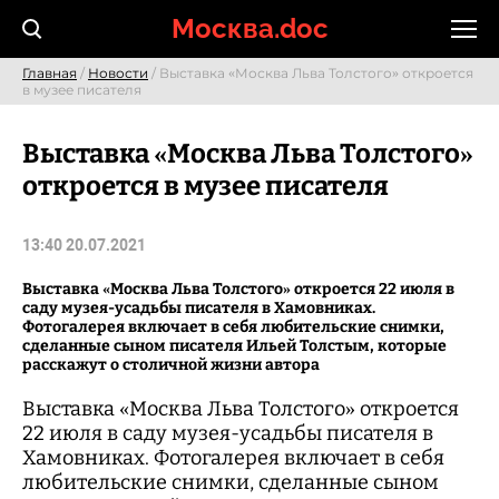
Skip
Москва.doc
to
content
Главная
/
Новости
/ Выставка «Москва Льва Толстого» откроется
в музее писателя
Выставка «Москва Льва Толстого»
откроется в музее писателя
13:40 20.07.2021
Выставка «Москва Льва Толстого» откроется 22 июля в
саду музея-усадьбы писателя в Хамовниках.
Фотогалерея включает в себя любительские снимки,
сделанные сыном писателя Ильей Толстым, которые
расскажут о столичной жизни автора
Выставка «Москва Льва Толстого» откроется
22 июля в саду музея-усадьбы писателя в
Хамовниках. Фотогалерея включает в себя
любительские снимки, сделанные сыном