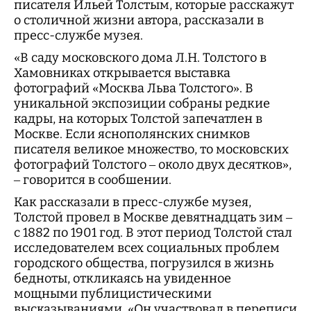
писателя Ильей Толстым, которые расскажут
о столичной жизни автора, рассказали в
пресс-службе музея.
«В саду московского дома Л.Н. Толстого в
Хамовниках открывается выставка
фотографий «Москва Льва Толстого». В
уникальной экспозиции собраны редкие
кадры, на которых Толстой запечатлен в
Москве. Если яснополянских снимков
писателя великое множество, то московских
фотографий Толстого – около двух десятков»,
– говорится в сообшении.
Как рассказали в пресс-службе музея,
Толстой провел в Москве девятнадцать зим –
с 1882 по 1901 год. В этот период Толстой стал
исследователем всех социальных проблем
городского общества, погрузился в жизнь
бедноты, откликаясь на увиденное
мощными публицистическими
высказываниями. «Он участвовал в переписи