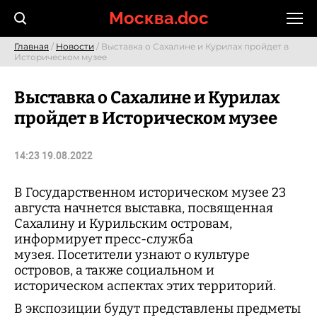
Skip
Москва.doc
to
content
Главная
/
Новости
/ Выставка о Сахалине и Курилах пройдет в
Историческом музее
Выставка о Сахалине и Курилах
пройдет в Историческом музее
14:23 19.08.2022
В Государственном историческом музее 23
августа начнется выставка, посвященная
Сахалину и Курильским островам,
информирует пресс-служба
музея. Посетители узнают о культуре
островов, а также социальном и
историческом аспектах этих территорий.
В экспозиции будут представлены предметы