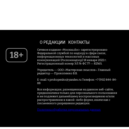
О РЕДАКЦИИ
КОНТАКТЫ
Сетевое издание «Москва.doc» зарегистрировано
18+
Федеральной службой по надзору в сфере связи,
информационных технологий и массовых
коммуникаций (Роскомнадзор) 18 января 2022 г.
Регистрационный номер ЭЛ № ФС 77 — 82565.
Учредитель — ООО «Мастерская смыслов». Главный
редактор — Прокопенко В.В.
E-mail: v.prokopenko@yandex.ru Телефон: +7 (951) 844-84-
88
Вся информация, размещенная на данном веб-сайте,
предназначена только для персонального пользования
и не подлежит дальнейшему воспроизведению и/или
распространению в какой-либо форме, иначе как с
письменного разрешения редакции.
Политика обработки персональных данных