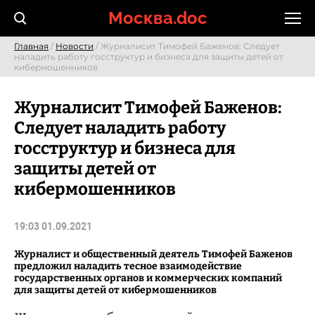
Skip
Москва.doc
to
content
Главная
/
Новости
/ Журналисит Тимофей Баженов: Следует
наладить работу госструктур и бизнеса для защиты детей от
кибермошенников
Журналисит Тимофей Баженов:
Следует наладить работу
госструктур и бизнеса для
защиты детей от
кибермошенников
19:03 01.09.2021
Журналист и общественный деятель Тимофей Баженов
предложил наладить тесное взаимодействие
государственных органов и коммерческих компаний
для защиты детей от кибермошенников