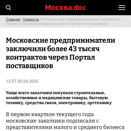
Skip
Москва.doc
to
content
Главная
/
Новости
/ Московские предприниматели заключили
более 43 тысяч контрактов через Портал поставщиков
Московские предприниматели
заключили более 43 тысяч
контрактов через Портал
поставщиков
12:57 30.04.2025
Чаще всего заказчики покупали строительные,
хозяйственные и медицинские товары, бытовую
технику, средства связи, электронику, оргтехнику
В первом квартале текущего года
московские заказчики подписали с
представителями малого и среднего бизнеса