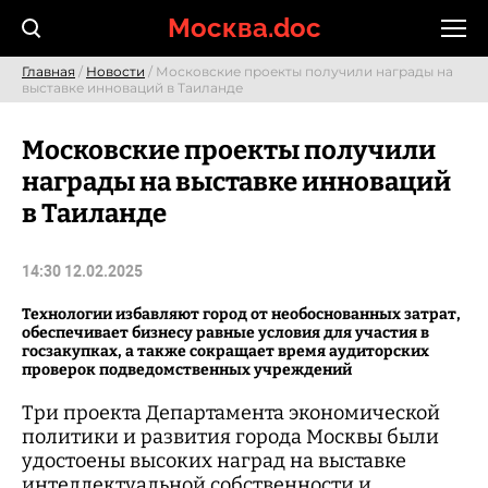
Skip
Москва.doc
to
content
Главная
/
Новости
/ Московские проекты получили награды на
выставке инноваций в Таиланде
Московские проекты получили
награды на выставке инноваций
в Таиланде
14:30 12.02.2025
Технологии избавляют город от необоснованных затрат,
обеспечивает бизнесу равные условия для участия в
госзакупках, а также сокращает время аудиторских
проверок подведомственных учреждений
Три проекта Департамента экономической
политики и развития города Москвы были
удостоены высоких наград на выставке
интеллектуальной собственности и