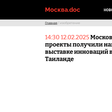
Skip
to
Москва.doc
НОВ
content
Главная
/ изобретение
14:30 12.02.2025
Москов
проекты получили на
выставке инноваций 
Таиланде