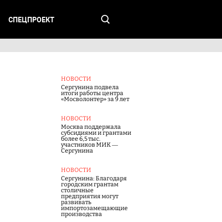
СПЕЦПРОЕКТ
НОВОСТИ
Сергунина подвела
итоги работы центра
«Мосволонтер» за 9 лет
НОВОСТИ
Москва поддержала
субсидиями и грантами
более 6,5 тыс.
участников МИК —
Сергунина
НОВОСТИ
Сергунина: Благодаря
городским грантам
столичные
предприятия могут
развивать
импортозамещающие
производства