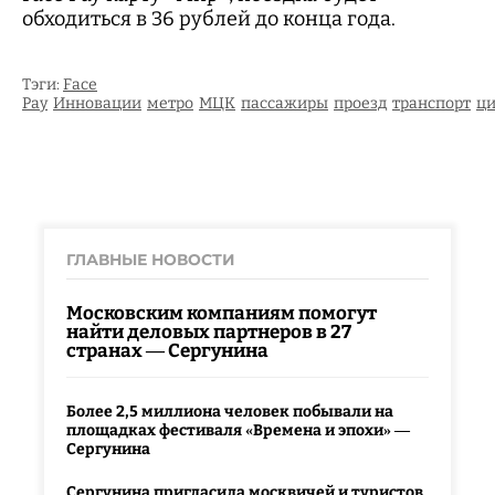
обходиться в 36 рублей до конца года.
Тэги:
Face
Pay
Инновации
метро
МЦК
пассажиры
проезд
транспорт
ци
ГЛАВНЫЕ НОВОСТИ
Московским компаниям помогут
найти деловых партнеров в 27
странах — Сергунина
Более 2,5 миллиона человек побывали на
площадках фестиваля «Времена и эпохи» —
Сергунина
Сергунина пригласила москвичей и туристов