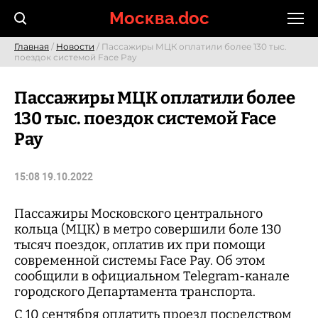
Skip
Москва.doc
to
content
Главная
/
Новости
/ Пассажиры МЦК оплатили более 130 тыс.
поездок системой Face Pay
Пассажиры МЦК оплатили более
130 тыс. поездок системой Face
Pay
15:08 19.10.2022
Пассажиры Московского центрального
кольца (МЦК) в метро совершили боле 130
тысяч поездок, оплатив их при помощи
современной системы Face Pay. Об этом
сообщили в официальном Telegram-канале
городского Департамента транспорта.
С 10 сентября оплатить проезд посредством