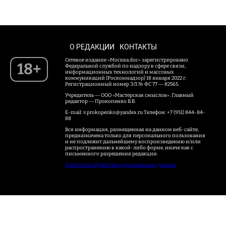
О РЕДАКЦИИ
КОНТАКТЫ
Сетевое издание «Москва.doc» зарегистрировано
18+
Федеральной службой по надзору в сфере связи,
информационных технологий и массовых
коммуникаций (Роскомнадзор) 18 января 2022 г.
Регистрационный номер ЭЛ № ФС 77 — 82565.
Учредитель — ООО «Мастерская смыслов». Главный
редактор — Прокопенко В.В.
E-mail: v.prokopenko@yandex.ru Телефон: +7 (951) 844-84-
88
Вся информация, размещенная на данном веб-сайте,
предназначена только для персонального пользования
и не подлежит дальнейшему воспроизведению и/или
распространению в какой-либо форме, иначе как с
письменного разрешения редакции.
Политика обработки персональных данных