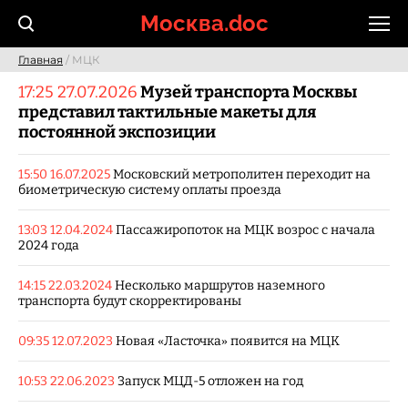
Skip
Москва.doc
to
content
Главная
/ МЦК
17:25 27.07.2026
Музей транспорта Москвы
представил тактильные макеты для
постоянной экспозиции
15:50 16.07.2025
Московский метрополитен переходит на
биометрическую систему оплаты проезда
13:03 12.04.2024
Пассажиропоток на МЦК возрос с начала
2024 года
14:15 22.03.2024
Несколько маршрутов наземного
транспорта будут скорректированы
09:35 12.07.2023
Новая «Ласточка» появится на МЦК
10:53 22.06.2023
Запуск МЦД-5 отложен на год